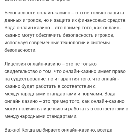
Безопасность онлайн-казино – это не только защита
данных игроков, но и защита их финансовых средств.
Вода онлайн казино – это пример того, как онлайн-
казино могут обеспечить безопасность игроков,
используя современные технологии и системы
безопасности.
Лицензия онлайн-казино – это не только
свидетельство о том, что онлайн-казино имеет право
на существование, но и гарантия того, что онлайн-
казино будет работать в соответствии с
международными стандартами и нормами. Вода
онлайн казино – это пример того, как онлайн-казино
могут получить лицензию и работать в соответствии с
международными стандартами.
Важно! Когда выбираете онлайн-казино, всегда