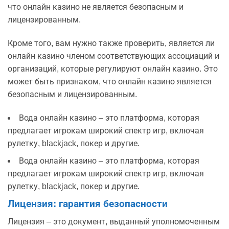
что онлайн казино не является безопасным и
лицензированным.
Кроме того, вам нужно также проверить, является ли
онлайн казино членом соответствующих ассоциаций и
организаций, которые регулируют онлайн казино. Это
может быть признаком, что онлайн казино является
безопасным и лицензированным.
Вода онлайн казино – это платформа, которая
предлагает игрокам широкий спектр игр, включая
рулетку, blackjack, покер и другие.
Вода онлайн казино – это платформа, которая
предлагает игрокам широкий спектр игр, включая
рулетку, blackjack, покер и другие.
Лицензия: гарантия безопасности
Лицензия – это документ, выданный уполномоченным