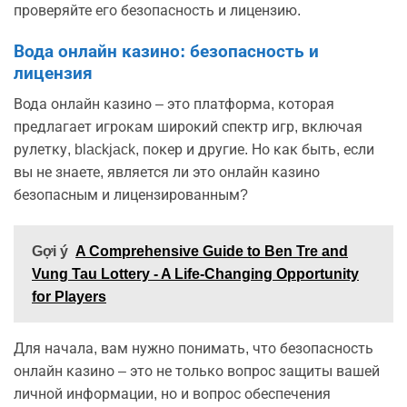
проверяйте его безопасность и лицензию.
Вода онлайн казино: безопасность и
лицензия
Вода онлайн казино – это платформа, которая
предлагает игрокам широкий спектр игр, включая
рулетку, blackjack, покер и другие. Но как быть, если
вы не знаете, является ли это онлайн казино
безопасным и лицензированным?
Gợi ý
A Comprehensive Guide to Ben Tre and
Vung Tau Lottery - A Life-Changing Opportunity
for Players
Для начала, вам нужно понимать, что безопасность
онлайн казино – это не только вопрос защиты вашей
личной информации, но и вопрос обеспечения