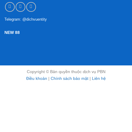
Telegram: @dichvuentity
NEW 88
Copyright © Bản quyền thuộc dịch vụ PBN
Điều khoản
|
Chính sách bảo mật
|
Liên hệ