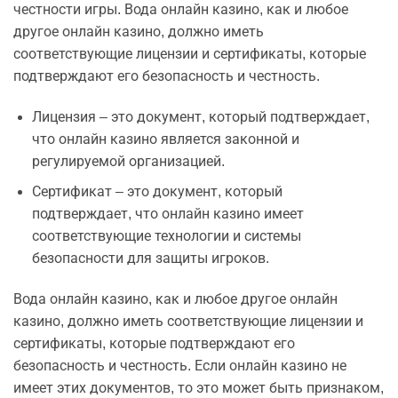
честности игры. Вода онлайн казино, как и любое
другое онлайн казино, должно иметь
соответствующие лицензии и сертификаты, которые
подтверждают его безопасность и честность.
Лицензия – это документ, который подтверждает,
что онлайн казино является законной и
регулируемой организацией.
Сертификат – это документ, который
подтверждает, что онлайн казино имеет
соответствующие технологии и системы
безопасности для защиты игроков.
Вода онлайн казино, как и любое другое онлайн
казино, должно иметь соответствующие лицензии и
сертификаты, которые подтверждают его
безопасность и честность. Если онлайн казино не
имеет этих документов, то это может быть признаком,