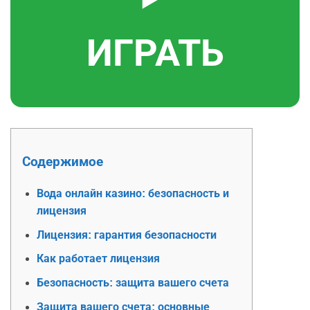
ИГРАТЬ
Содержимое
Вода онлайн казино: безопасность и
лицензия
Лицензия: гарантия безопасности
Как работает лицензия
Безопасность: защита вашего счета
Защита вашего счета: основные