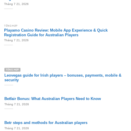
Tháng 7 21, 2026
TỔNG HỢP
Playamo Casino Review: Mobile App Experience & Quick
Registration Guide for Australian Players
Tháng 7 21, 2026
TỔNG HỢP
Leovegas guide for Irish players – bonuses, payments, mobile &
security
Betfair Bonus: What Australian Players Need to Know
Tháng 7 21, 2026
Betr steps and methods for Australian players
Tháng 7 21, 2026