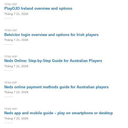
TỔNG HỢP
PlayOJO Ireland overview and options
Tháng 7 21, 2026
TỔNG HỢP
Betvictor login overview and options for Irish players
Tháng 7 21, 2026
TỔNG HỢP
Neds Online: Step‑by‑Step Guide for Australian Players
Tháng 7 21, 2026
TỔNG HỢP
Neds online payment methods guide for Australian players
Tháng 7 21, 2026
TỔNG HỢP
Neds app and mobile guide – play on smartphone or desktop
Tháng 7 21, 2026