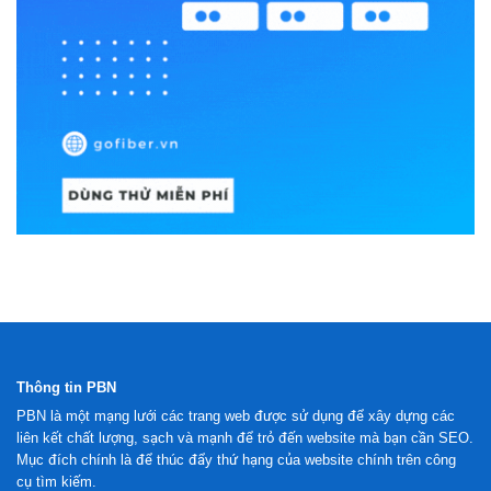
Thông tin PBN
PBN là một mạng lưới các trang web được sử dụng để xây dựng các
liên kết chất lượng, sạch và mạnh để trỏ đến website mà bạn cần SEO.
Mục đích chính là để thúc đẩy thứ hạng của website chính trên công
cụ tìm kiếm.