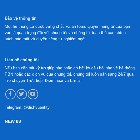
Bảo vệ thông tin
Một hệ thống cá cược vững chắc và an toàn. Quyền riêng tư của bạn
vào là quan trọng đối với chúng tôi và chúng tôi tuân thủ các chính
sách bảo mật và quyền riêng tư nghiêm ngặt.
Liên hệ chúng tôi
Nếu bạn cần bất kỳ trợ giúp nào hoặc có bất kỳ câu hỏi nào về hệ thống
PBN hoặc các dịch vụ của chúng tôi, chúng tôi luôn sẵn sàng 24/7 qua
Trò chuyện Trực tiếp, Điện thoại và E-mail
Telegram: @dichvuentity
NEW 88