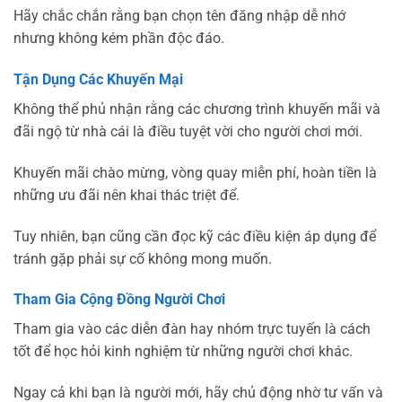
Hãy chắc chắn rằng bạn chọn tên đăng nhập dễ nhớ
nhưng không kém phần độc đáo.
Tận Dụng Các Khuyến Mại
Không thể phủ nhận rằng các chương trình khuyến mãi và
đãi ngộ từ nhà cái là điều tuyệt vời cho người chơi mới.
Khuyến mãi chào mừng, vòng quay miễn phí, hoàn tiền là
những ưu đãi nên khai thác triệt để.
Tuy nhiên, bạn cũng cần đọc kỹ các điều kiện áp dụng để
tránh gặp phải sự cố không mong muốn.
Tham Gia Cộng Đồng Người Chơi
Tham gia vào các diễn đàn hay nhóm trực tuyến là cách
tốt để học hỏi kinh nghiệm từ những người chơi khác.
Ngay cả khi bạn là người mới, hãy chủ động nhờ tư vấn và