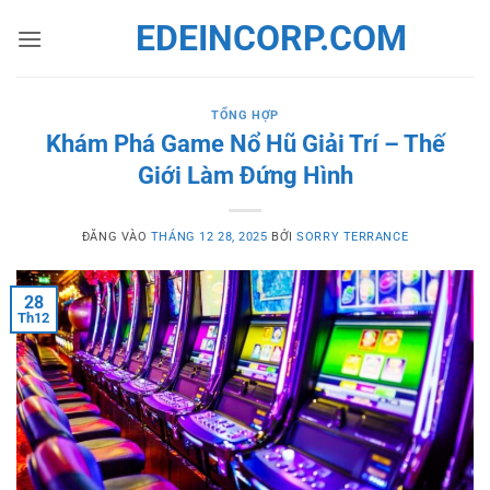
Bỏ
EDEINCORP.COM
qua
nội
dung
TỔNG HỢP
Khám Phá Game Nổ Hũ Giải Trí – Thế
Giới Làm Đứng Hình
ĐĂNG VÀO
THÁNG 12 28, 2025
BỞI
SORRY TERRANCE
28
Th12