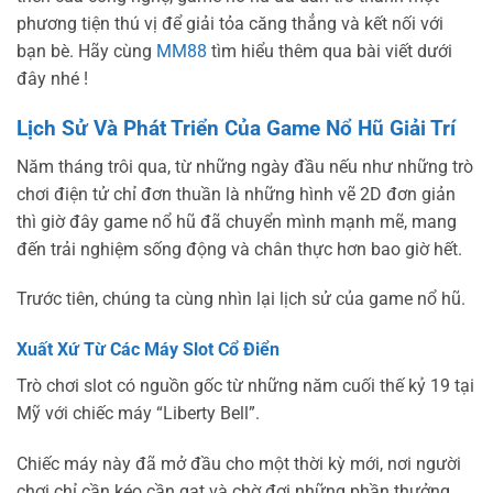
phương tiện thú vị để giải tỏa căng thẳng và kết nối với
bạn bè. Hãy cùng
MM88
tìm hiểu thêm qua bài viết dưới
đây nhé !
Lịch Sử Và Phát Triển Của Game Nổ Hũ Giải Trí
Năm tháng trôi qua, từ những ngày đầu nếu như những trò
chơi điện tử chỉ đơn thuần là những hình vẽ 2D đơn giản
thì giờ đây game nổ hũ đã chuyển mình mạnh mẽ, mang
đến trải nghiệm sống động và chân thực hơn bao giờ hết.
Trước tiên, chúng ta cùng nhìn lại lịch sử của game nổ hũ.
Xuất Xứ Từ Các Máy Slot Cổ Điển
Trò chơi slot có nguồn gốc từ những năm cuối thế kỷ 19 tại
Mỹ với chiếc máy “Liberty Bell”.
Chiếc máy này đã mở đầu cho một thời kỳ mới, nơi người
chơi chỉ cần kéo cần gạt và chờ đợi những phần thưởng