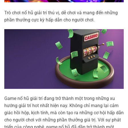
Trò chơi nổ hũ giải trí thú vị, dễ chơi và mang đến những
phần thưởng cực kỳ hấp dẫn cho người chơi.
Game nổ hũ giải trí đang trở thành một trong những xu
hướng giải trí hot nhất hiện nay. Không chỉ mang lại cảm
giác hồi hộp, kịch tính, mà còn tạo ra những cơ hội hấp dẫn
cho người chơi với những phần thưởng giá trị. Với sự phát
triển của công nghệ, game nổ hũ đã dần trở thành một