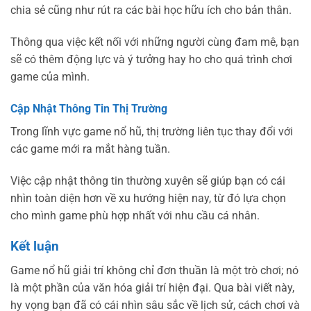
chia sẻ cũng như rút ra các bài học hữu ích cho bản thân.
Thông qua việc kết nối với những người cùng đam mê, bạn
sẽ có thêm động lực và ý tưởng hay ho cho quá trình chơi
game của mình.
Cập Nhật Thông Tin Thị Trường
Trong lĩnh vực game nổ hũ, thị trường liên tục thay đổi với
các game mới ra mắt hàng tuần.
Việc cập nhật thông tin thường xuyên sẽ giúp bạn có cái
nhìn toàn diện hơn về xu hướng hiện nay, từ đó lựa chọn
cho mình game phù hợp nhất với nhu cầu cá nhân.
Kết luận
Game nổ hũ giải trí không chỉ đơn thuần là một trò chơi; nó
là một phần của văn hóa giải trí hiện đại. Qua bài viết này,
hy vọng bạn đã có cái nhìn sâu sắc về lịch sử, cách chơi và