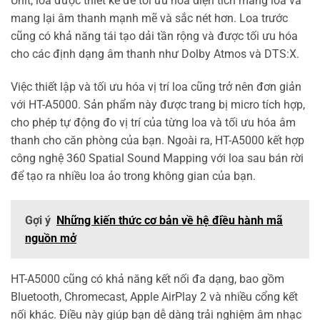
Unit, loa được thiết kế để tối ưu hóa diện tích màng loa và
mang lại âm thanh mạnh mẽ và sắc nét hơn. Loa trước
cũng có khả năng tái tạo dải tần rộng và được tối ưu hóa
cho các định dạng âm thanh như Dolby Atmos và DTS:X.
Việc thiết lập và tối ưu hóa vị trí loa cũng trở nên đơn giản
với HT-A5000. Sản phẩm này được trang bị micro tích hợp,
cho phép tự động đo vị trí của từng loa và tối ưu hóa âm
thanh cho căn phòng của bạn. Ngoài ra, HT-A5000 kết hợp
công nghệ 360 Spatial Sound Mapping với loa sau bán rời
để tạo ra nhiều loa ảo trong không gian của bạn.
Gợi ý
Những kiến thức cơ bản về hệ điều hành mã
nguồn mở
HT-A5000 cũng có khả năng kết nối đa dạng, bao gồm
Bluetooth, Chromecast, Apple AirPlay 2 và nhiều cổng kết
nối khác. Điều này giúp bạn dễ dàng trải nghiệm âm nhạc